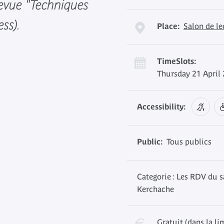
revue "Techniques
ss).
Place:
Salon de l
TimeSlots:
Thursday 21 April
Accessibility:
Public:
Tous publics
Categorie : Les RDV du s
Kerchache
Gratuit (dans la li