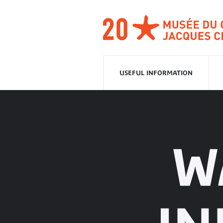
Go
to
navigation
Go
to
content
USEFUL INFORMATION
W