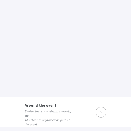
Around the event
Guided tours, workshops, concerts,
etc.
all activities organized as part of
the event