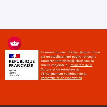
Le musée du quai Branly - Jacques Chirac
est un établissement public national à
caractère administratif, placé sous la
tutelle conjointe du
ministère de la
Culture
et du
ministère de
l'Enseignement supérieur, de la
Recherche et de l'Innovation
.