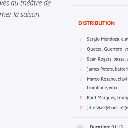
ives au théâtre de
mer la saison
DISTRIBUTION
Sergio Mendoza, clav
Quetzal Guerrero vo
Sean Rogers, basse, 
James Peters, batter
Marco Rosano, clavie
trombone, voix
Raul Marques, trompe
Jille Waegebaer, rég
Duration:
01:15