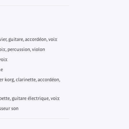
ier, guitare, accordéon, voix
ix, percussion, violon
voix
ie
r korg, clarinette, accordéon,
tte, guitare électrique, voix
isseur son