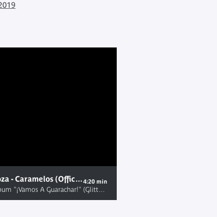
 2019
Orkesta Mendoza - Caramelos (Official video clip)
4:20 min
Taken from the album "¡Vamos A Guarachar!" (Glitterbeat records) Release date: October 7th, 2016 Booking : DERAPAGE PRODUCTIONS www.derapageprod.fr contact : derapageprod@derapageprod.fr