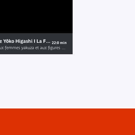
Performance de Yôko Higashi I La Flamme de la vengeance
22:0 min
🇯🇵👘 Honneur aux femmes yakuza et aux figures guerrières du cinéma populaire japonais lors de cette performance inédite signée par la danseuse butô, chorégraphe, compositrice, chanteuse et musicienne Yôko Higashi. Performance filmée au musée du quai Branly - Jacques Chirac le vendredi 26.11.21 dans le cadre de "#UltimeCombat, le week-end" Plus d'informations sur la performance : https://www.quaibranly.fr/fr/expositions-evenements/au-musee/spectacles-fetes-et-evenements/fetes-et-evenements/details-de-levenement/e/performance-la-flamme-de-la-vengeance-39260/