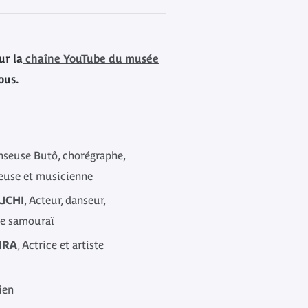
ur la
chaîne YouTube du musée
ous.
nseuse Butô, chorégraphe,
euse et musicienne
UCHI
, Acteur, danseur,
te samouraï
URA
, Actrice et artiste
ien