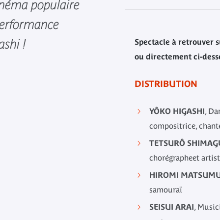
cinéma populaire
 performance
ashi !
Spectacle à retrouver s
ou directement ci-dess
DISTRIBUTION
YÔKO HIGASHI
, Da
compositrice, chant
TETSURÔ SHIMAG
chorégrapheet artis
HIROMI MATSUM
samouraï
SEISUI ARAI
, Music