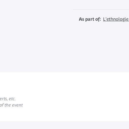
As part of:
L'ethnologie
rts, etc.
 of the event