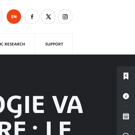
EN
FIC RESEARCH
SUPPORT
OGIE VA
E : LE