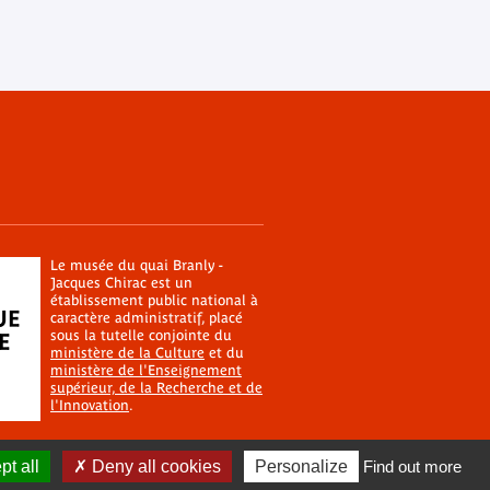
Le musée du quai Branly -
Jacques Chirac est un
établissement public national à
caractère administratif, placé
sous la tutelle conjointe du
ministère de la Culture
et du
ministère de l'Enseignement
supérieur, de la Recherche et de
l'Innovation
.
t all
Deny all cookies
Personalize
Find out more