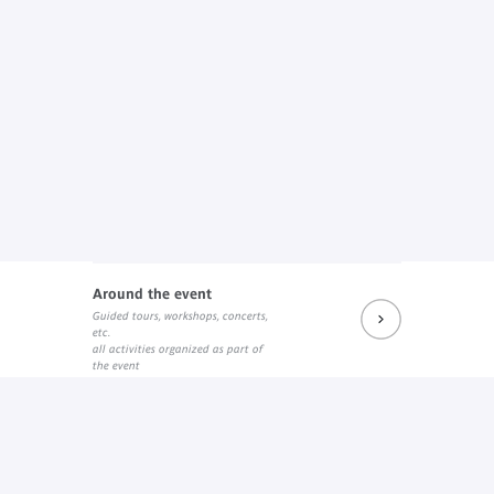
Around the event
Guided tours, workshops, concerts,
etc.
all activities organized as part of
the event