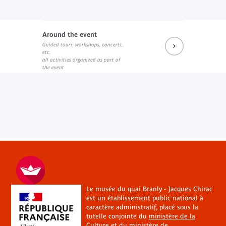
Around the event
Guided tours, workshops, concerts,
etc.
all activities organized as part of
the event
Le musée du quai Branly - Jacques Chirac
est un établissement public national à
caractère administratif, placé sous la
tutelle conjointe du
ministère de la
Culture
et du
ministère de