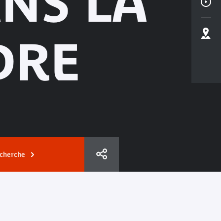
NS LA
DRE
echerche