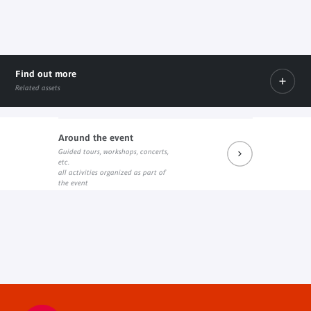
Find out more
Related assets
Around the event
Guided tours, workshops, concerts,
A propos du coffret (sur le site des éditions BnF)
etc.
External link
all activities organized as part of
the event