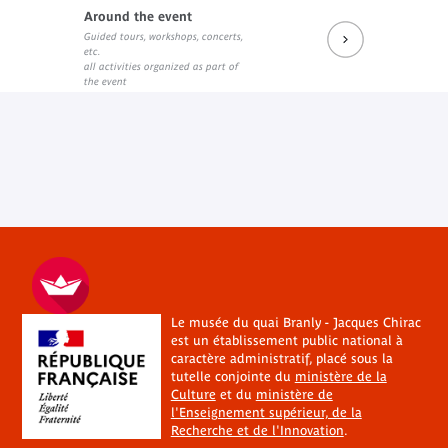
Around the event
Guided tours, workshops, concerts,
etc.
all activities organized as part of
the event
Le musée du quai Branly - Jacques Chirac
est un établissement public national à
caractère administratif, placé sous la
tutelle conjointe du
ministère de la
Culture
et du
ministère de
l'Enseignement supérieur, de la
Recherche et de l'Innovation
.