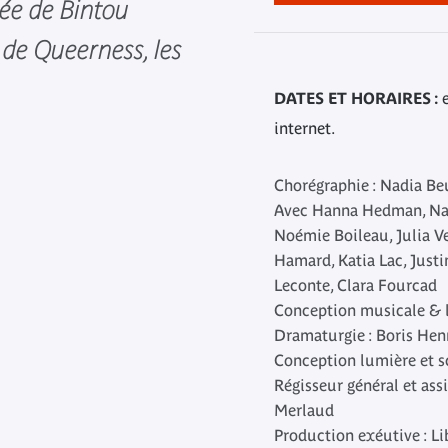
tée de Bintou
de Queerness, les
DATES ET HORAIRES :
e
internet.
Chorégraphie :
Nadia Be
Avec
Hanna Hedman, Na
Noémie Boileau, Julia Ve
Hamard, Katia Lac, Justi
Leconte, Clara Fourcad
Conception musicale & l
Dramaturgie :
Boris Hen
Conception lumière et s
Régisseur général et ass
Merlaud
Production exéutive :
Li