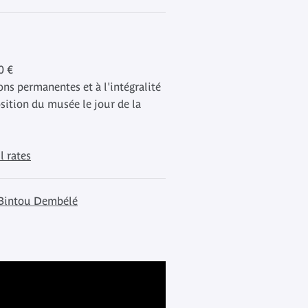
0 €
ons permanentes et à l'intégralité
sition du musée le jour de la
l rates
à Bintou Dembélé