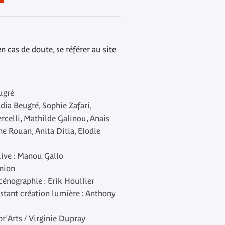
n cas de doute, se référer au site
ugré
dia Beugré
,
Sophie Zafari,
rcelli, Mathilde Galinou, Anais
ne Rouan, Anita Ditia, Elodie
ive :
Manou Gallo
nion
cénographie :
Erik Houllier
istant création lumière :
Anthony
br'Arts / Virginie Dupray