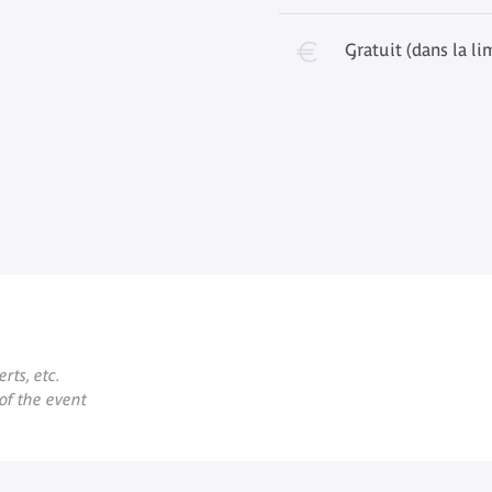
Gratuit (dans la li
rts, etc.
 of the event