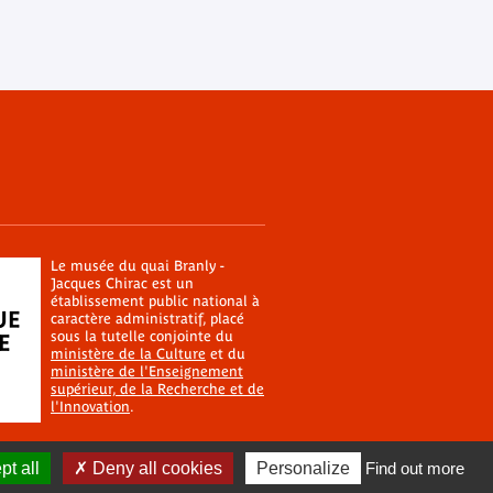
Le musée du quai Branly -
Jacques Chirac est un
établissement public national à
caractère administratif, placé
sous la tutelle conjointe du
ministère de la Culture
et du
ministère de l'Enseignement
supérieur, de la Recherche et de
l'Innovation
.
t all
Deny all cookies
Personalize
Find out more