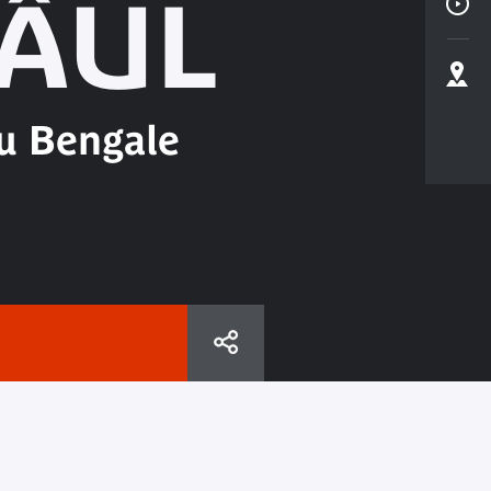
BÂUL
du Bengale