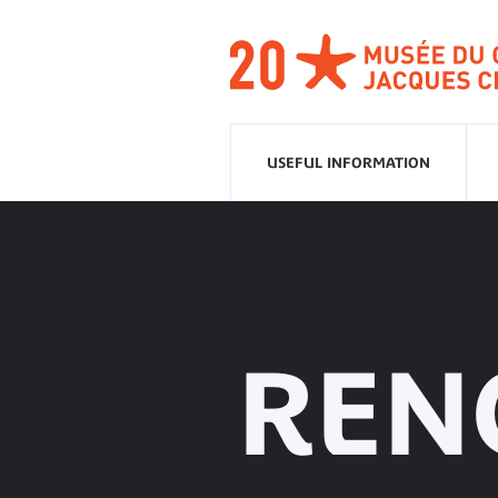
Go
to
navigation
Go
to
content
USEFUL INFORMATION
REN