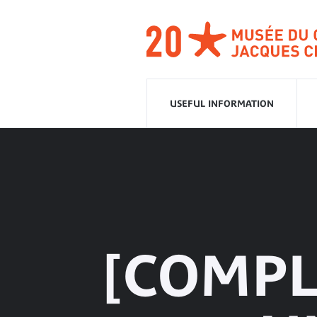
Go
to
navigation
Go
to
content
USEFUL INFORMATION
[COMPL