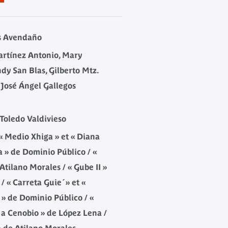
s Avendaño
artínez Antonio, Mary
dy San Blas, Gilberto Mtz.
 José Ángel Gallegos
Toledo Valdivieso
« Medio Xhiga » et « Diana
a » de Dominio Público / «
Atilano Morales / « Gube II »
/ « Carreta Guie´» et «
 de Dominio Público / «
 a Cenobio » de López Lena /