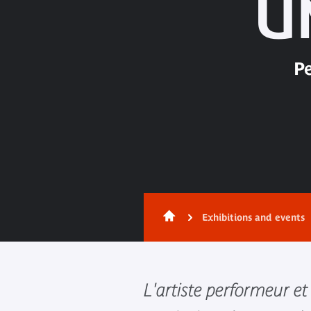
U
P
Exhibitions and events
L'artiste performeur e