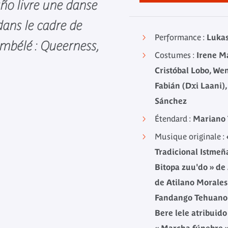
ño livre une danse
dans le cadre de
Performance :
Luka
embélé : Queerness,
Costumes :
Irene M
Cristóbal Lobo, Wen
Fabián (Dxi Laani),
Sánchez
Étendard :
Mariano 
Musique originale :
Tradicional Istmeñ
Bitopa zuu'do » de 
de Atilano Morales 
Fandango Tehuano »
Bere lele atribuido