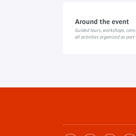
Around the event
Guided tours, workshops, conce
all activities organized as part
Footer
menu