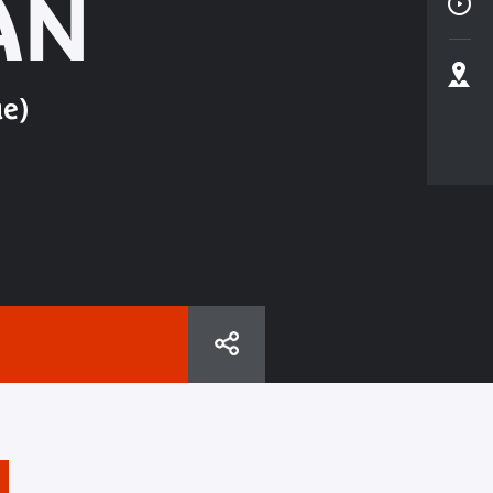
ÁN
e)