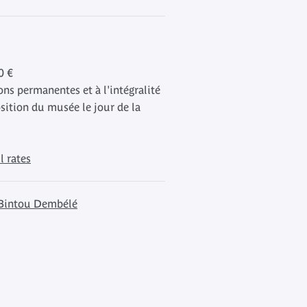
0 €
ons permanentes et à l'intégralité
sition du musée le jour de la
l rates
à Bintou Dembélé