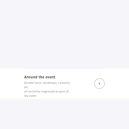
Around the event
Guided tours, workshops, concerts,
etc.
all activities organized as part of
the event