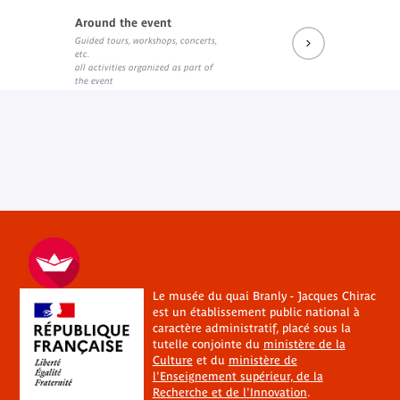
Around the event
Guided tours, workshops, concerts,
etc.
all activities organized as part of
the event
Le musée du quai Branly - Jacques Chirac
est un établissement public national à
caractère administratif, placé sous la
tutelle conjointe du
ministère de la
Culture
et du
ministère de
l'Enseignement supérieur, de la
Recherche et de l'Innovation
.