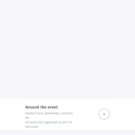
Around the event
Guided tours, workshops, concerts,
etc.
all activities organized as part of
the event