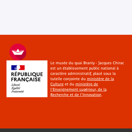
Le musée du quai Branly - Jacques Chirac
est un établissement public national à
caractère administratif, placé sous la
tutelle conjointe du
ministère de la
Culture
et du
ministère de
l'Enseignement supérieur, de la
Recherche et de l'Innovation
.