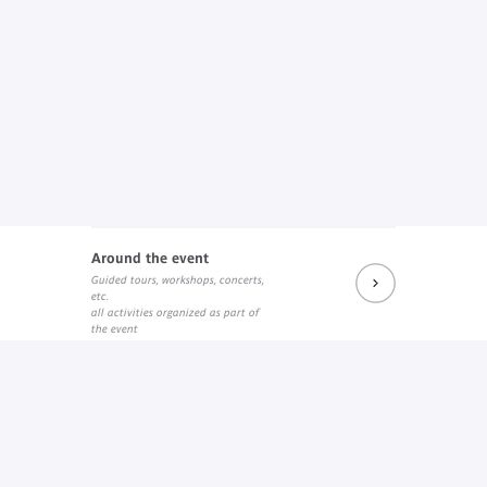
Around the event
Guided tours, workshops, concerts,
etc.
all activities organized as part of
the event