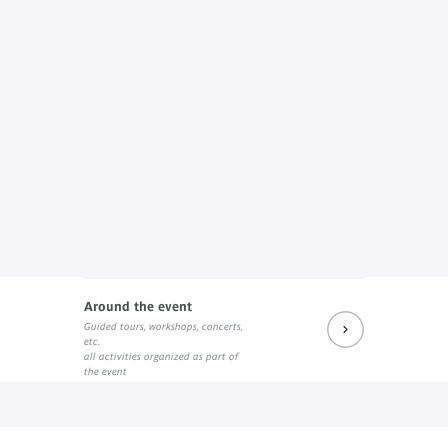
Around the event
Guided tours, workshops, concerts,
etc.
all activities organized as part of
the event