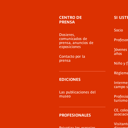
Menú
CENTRO DE
SI UST
de
PRENSA
pie
Socio
de
Dosieres,
página
comunicados de
Profeso
prensa, anuncios de
exposiciones
Jóvenes
años
Contacto por la
prensa
Niño y 
Règlem
EDICIONES
Interme
campo s
Las publicaciones del
museo
Profesio
turismo
CE, cole
asociac
PROFESIONALES
Visitant
Privatiza los espacios
discapa