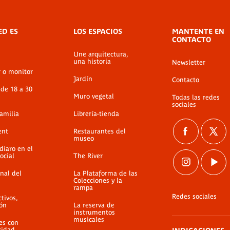
ED ES
LOS ESPACIOS
MANTENTE EN
CONTACTO
Une arquitectura,
una historia
Newsletter
r o monitor
Jardín
Contacto
 de 18 a 30
Muro vegetal
Todas las redes
sociales
familia
Librería-tienda
ent
Restaurantes del
museo
diaro en el
ocial
The River
nal del
La Plataforma de las
Colecciones y la
rampa
Redes sociales
ctivos,
ión
La reserva de
instrumentos
musicales
es con
cidad