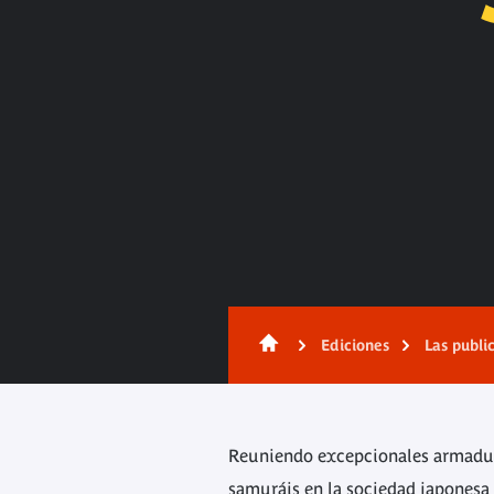
Contenido
Ediciones
Las publi
Reuniendo excepcionales armaduras
samuráis en la sociedad japonesa d