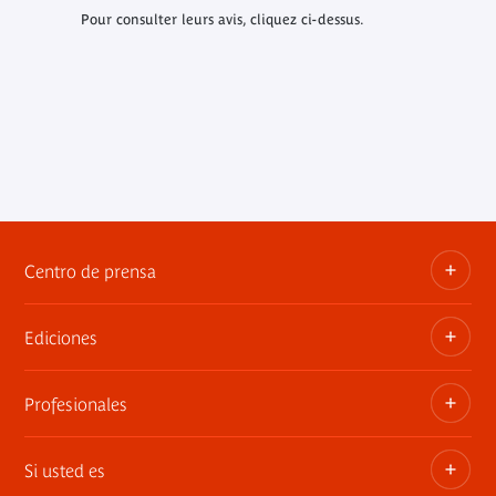
Pour consulter leurs avis, cliquez ci-dessus.
Centro de prensa
Ediciones
Dosieres, comunicados de prensa, anuncios de
exposiciones
Profesionales
Las publicaciones del museo
Contacto por la prensa
Si usted es
Privatiza los espacios