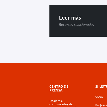
Leer más
Recursos relacionados
Menú
CENTRO DE
SI UST
de
PRENSA
pie
Socio
de
Dosieres,
página
Condiciones de
comunicados de
Profeso