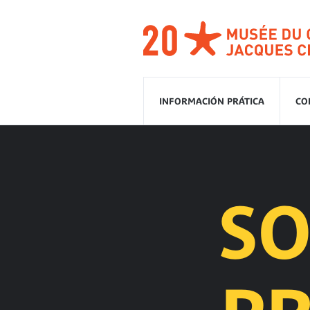
Ir
a
la
navegación
Saltear
el
contenido
INFORMACIÓN PRÁTICA
CO
SO