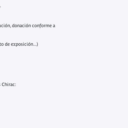
.
itución, donación conforme a
o de exposición...)
s Chirac: