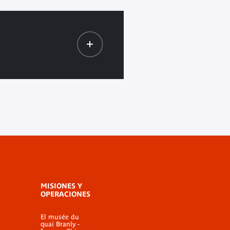
MISIONES Y
OPERACIONES
El musée du
quai Branly -