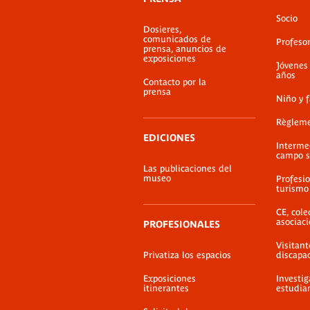
pie
Socio
de
Dosieres,
página
comunicados de
Profeso
prensa, anuncios de
exposiciones
Jóvenes
años
Contacto por la
prensa
Niño y 
Règlem
EDICIONES
Interme
campo s
Las publicaciones del
museo
Profesio
turismo
CE, cole
asociac
PROFESIONALES
Visitant
Privatiza los espacios
discapa
Exposiciones
Investig
itinerantes
estudia