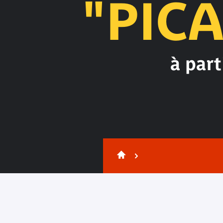
"PICA
à part