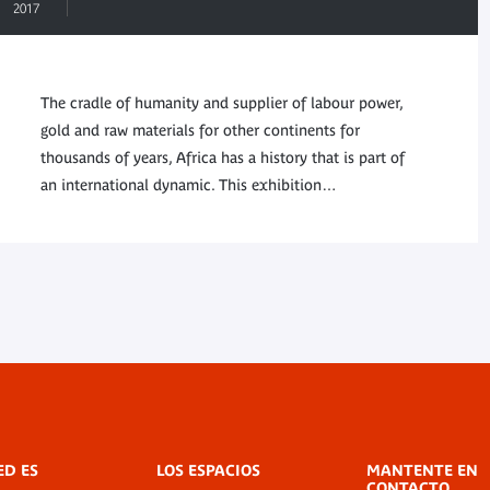
2017
The cradle of humanity and supplier of labour power,
gold and raw materials for other continents for
thousands of years, Africa has a history that is part of
an international dynamic. This exhibition…
ED ES
LOS ESPACIOS
MANTENTE EN
CONTACTO