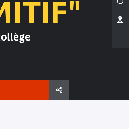
MITIF"
collège