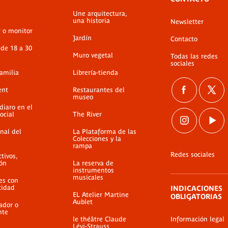
Une arquitectura,
una historia
Newsletter
r o monitor
Jardín
Contacto
 de 18 a 30
Muro vegetal
Todas las redes
sociales
familia
Librería-tienda
ent
Restaurantes del
museo
diaro en el
ocial
The River
nal del
La Plataforma de las
Colecciones y la
rampa
Redes sociales
ctivos,
ión
La reserva de
instrumentos
musicales
es con
cidad
INDICACIONES
EL Atelier Martine
OBLIGATORIAS
Aublet
ador o
nte
le théâtre Claude
Información legal
Lévi-Strauss