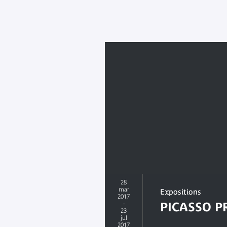
28
mar
Expositions
2017
-
PICASSO P
23
jul
2017