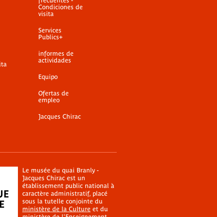
frecuentes -
Condiciones de
visita
Services
Publics+
informes de
actividades
ita
Equipo
Ofertas de
empleo
Jacques Chirac
Le musée du quai Branly -
Jacques Chirac est un
établissement public national à
caractère administratif, placé
sous la tutelle conjointe du
ministère de la Culture
et du
ministère de l'Enseignement