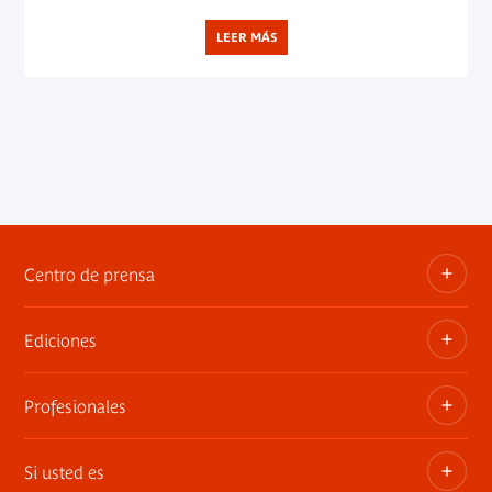
LEER MÁS
Centro de prensa
Ediciones
Dosieres, comunicados de prensa, anuncios de
exposiciones
Profesionales
Las publicaciones del museo
Contacto por la prensa
Si usted es
Privatiza los espacios