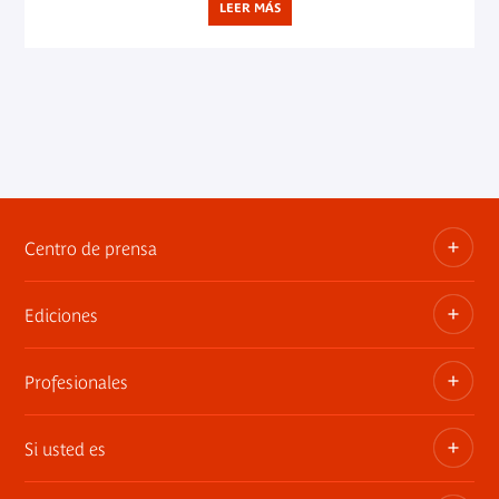
LEER MÁS
Centro de prensa
Ediciones
Dosieres, comunicados de prensa, anuncios de
exposiciones
Profesionales
Las publicaciones del museo
Contacto por la prensa
Si usted es
Privatiza los espacios