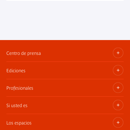
Centro de prensa
Ediciones
Dosieres, comunicados de prensa, anuncios de
exposiciones
Profesionales
Las publicaciones del museo
Contacto por la prensa
Si usted es
Privatiza los espacios
Exposiciones itinerantes
Los espacios
Socio