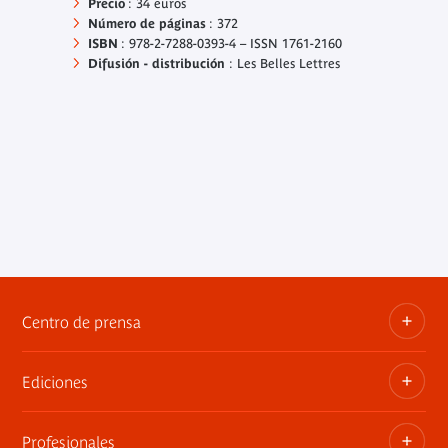
Precio
: 34 euros
Número de
páginas
: 372
ISBN
: 978-2-7288-0393-4 – ISSN 1761-2160
Difusión -
distribución
: Les Belles Lettres
Centro de prensa
Ediciones
Dosieres, comunicados de prensa, anuncios de
exposiciones
Profesionales