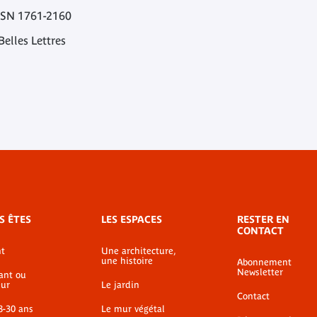
SSN 1761-2160
Belles Lettres
S ÊTES
LES ESPACES
RESTER EN
CONTACT
t
Une architecture,
une histoire
Abonnement
Newsletter
ant ou
ur
Le jardin
Contact
8-30 ans
Le mur végétal