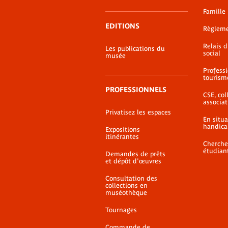
Famille
EDITIONS
Règlem
Relais 
Les publications du
social
musée
Profess
tourism
PROFESSIONNELS
CSE, coll
associat
Privatisez les espaces
En situ
handica
Expositions
itinérantes
Cherche
étudian
Demandes de prêts
et dépôt d'œuvres
Consultation des
collections en
muséothèque
Tournages
Commande de