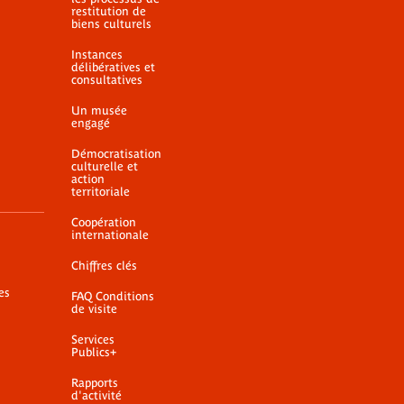
restitution de
biens culturels
Instances
délibératives et
consultatives
Un musée
engagé
Démocratisation
culturelle et
action
territoriale
Coopération
internationale
Chiffres clés
es
FAQ Conditions
de visite
Services
Publics+
Rapports
d'activité