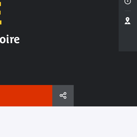
E
oire