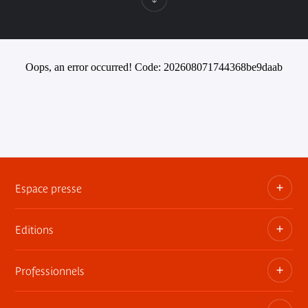
Oops, an error occurred! Code: 202608071744368be9daab
Espace presse
Editions
Dossiers, communiqués, bandes annonces
Contact presse
Professionnels
Les publications du musée