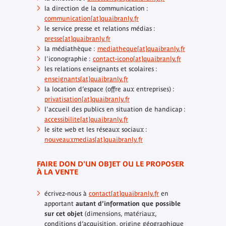
la direction de la communication :
communication
[at]
quaibranly.fr
le service presse et relations médias :
presse
[at]
quaibranly.fr
la médiathèque :
mediatheque
[at]
quaibranly.fr
l'iconographie :
contact-icono
[at]
quaibranly.fr
les relations enseignants et scolaires :
enseignants
[at]
quaibranly.fr
la location d’espace (offre aux entreprises) :
privatisation
[at]
quaibranly.fr
l'accueil des publics en situation de handicap :
accessibilite
[at]
quaibranly.fr
le site web et les réseaux sociaux :
nouveauxmedias
[at]
quaibranly.fr
FAIRE DON D'UN OBJET OU LE PROPOSER
À LA VENTE
écrivez-nous à
contact
[at]
quaibranly.fr
en
apportant
autant d’information que possible
sur cet objet
(dimensions, matériaux,
conditions d’acquisition, origine géographique