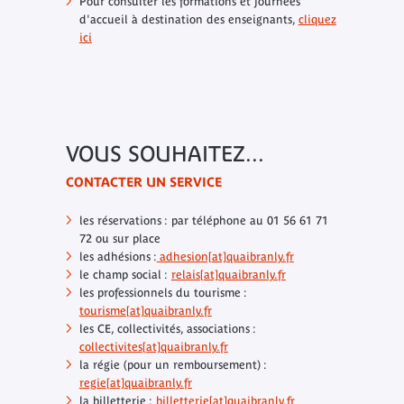
Pour consulter les formations et journées
d'accueil à destination des enseignants,
cliquez
ici
VOUS SOUHAITEZ...
CONTACTER UN SERVICE
les réservations : par téléphone au 01 56 61 71
72 ou sur place
les adhésions :
adhesion[at]quaibranly.fr
le champ social :
relais
[at]
quaibranly.fr
les professionnels du tourisme :
tourisme
[at]
quaibranly.fr
les CE, collectivités, associations :
collectivites
[at]
quaibranly.fr
la régie (pour un remboursement) :
regie
[at]
quaibranly.fr
la billetterie :
billetterie[at]quaibranly.fr