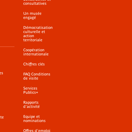
consultatives
Un musée
engagé
Démocratisation
culturelle et
action
territoriale
Coopération
internationale
Chiffres clés
es
FAQ Conditions
de visite
Services
Publics+
Rapports
d'activité
Equipe et
ite
nominations
Offres d'emploi