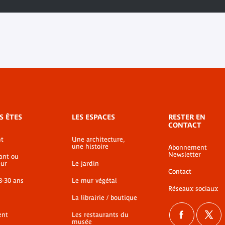
S ÊTES
LES ESPACES
RESTER EN
CONTACT
t
Une architecture,
une histoire
Abonnement
Newsletter
ant ou
ur
Le jardin
Contact
8-30 ans
Le mur végétal
Réseaux sociaux
La librairie / boutique
ent
Les restaurants du
musée