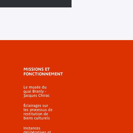
MISSIONS ET
FONCTIONNEMENT
Le musée du
quai Branly -
Jacques Chirac
Éclairages sur
les processus de
restitution de
biens culturels
Instances
délibératives et