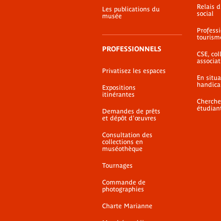
Relais 
Les publications du
social
musée
Profess
tourism
PROFESSIONNELS
CSE, coll
associat
Privatisez les espaces
En situ
handica
Expositions
itinérantes
Cherche
étudian
Demandes de prêts
et dépôt d'œuvres
Consultation des
collections en
muséothèque
Tournages
Commande de
photographies
Charte Marianne