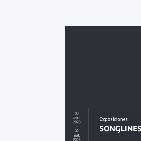
03
avril
Exposiciones
2023
-
SONGLINE
02
juil.
2023