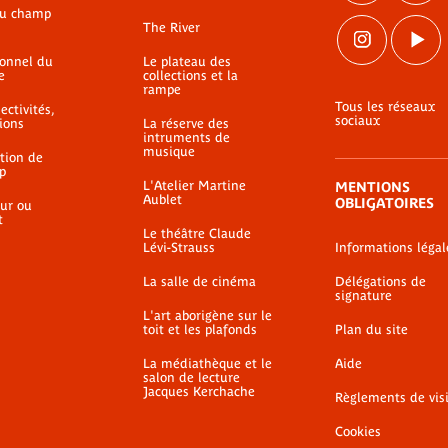
du champ
The River
ionnel du
Le plateau des
e
collections et la
rampe
Tous les réseaux
ectivités,
sociaux
ions
La réserve des
intruments de
musique
ation de
p
L'Atelier Martine
MENTIONS
Aublet
OBLIGATOIRES
ur ou
t
Le théâtre Claude
Lévi-Strauss
Informations légal
La salle de cinéma
Délégations de
signature
L'art aborigène sur le
toit et les plafonds
Plan du site
La médiathèque et le
Aide
salon de lecture
Jacques Kerchache
Règlements de vis
Cookies