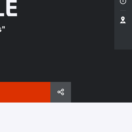
LE
s"