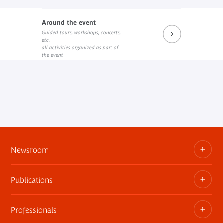
Around the event
Guided tours, workshops, concerts,
etc.
all activities organized as part of
the event
Newsroom
Publications
Information kits, press releases, trailers
Press contact
Professionals
The museum publications