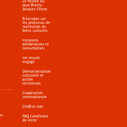
Le musée du
quai Branly -
Jacques Chirac
Éclairages sur
les processus de
restitution de
biens culturels
Instances
délibératives et
consultatives
Un musée
engagé
Démocratisation
culturelle et
action
territoriale
Coopération
internationale
Chiffres clés
es
FAQ Conditions
de visite