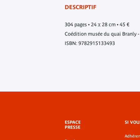
DESCRIPTIF
304 pages • 24 x 28 cm • 45 €
Coédition musée du quai Branly -
ISBN: 9782915133493
Menu
ESPACE
SI VOU
de
PRESSE
bas-
Adhéren
de-