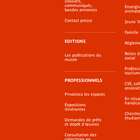
Dossiers,
page
communiqués,
Enseign
bandes annonces
animate
Contact presse
Jeune 1
Famille
EDITIONS
Règlem
Relais 
Les publications du
social
musée
Profess
tourism
PROFESSIONNELS
CSE, coll
associat
Privatisez les espaces
En situ
handica
Expositions
itinérantes
Cherche
étudian
Demandes de prêts
et dépôt d'œuvres
Consultation des
collections en