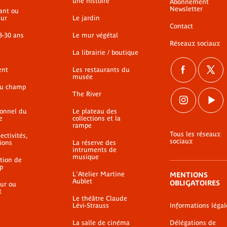
une histoire
Abonnement
Newsletter
ant ou
ur
Le jardin
Contact
8-30 ans
Le mur végétal
Réseaux sociaux
La librairie / boutique
ent
Les restaurants du
musée
du champ
The River
ionnel du
Le plateau des
e
collections et la
rampe
Tous les réseaux
ectivités,
sociaux
ions
La réserve des
intruments de
musique
ation de
p
L'Atelier Martine
MENTIONS
Aublet
OBLIGATOIRES
ur ou
t
Le théâtre Claude
Lévi-Strauss
Informations légal
La salle de cinéma
Délégations de