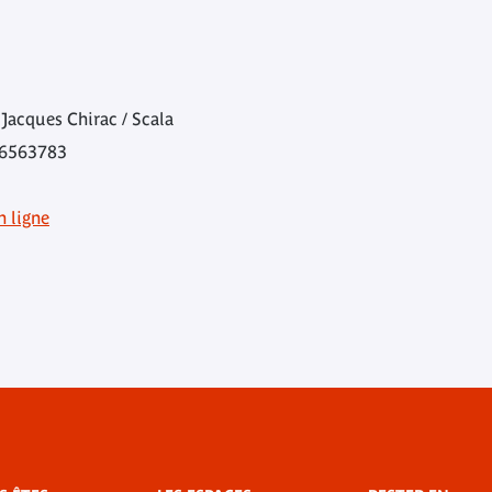
Jacques Chirac / Scala
66563783
n ligne