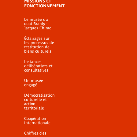
MISSIONS ET
FONCTIONNEMENT
Le musée du
quai Branly -
Jacques Chirac
Éclairages sur
les processus de
restitution de
biens culturels
Instances
délibératives et
consultatives
Un musée
engagé
Démocratisation
culturelle et
action
territoriale
Coopération
internationale
Chiffres clés