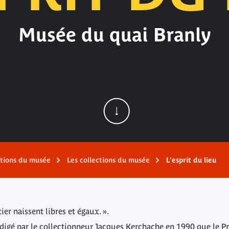
Musée du quai Branly
ations du musée
Les collections du musée
L'esprit du lieu
er naissent libres et égaux. ».
édigé par le collectionneur Jacques Kerchache en 1990 que le P