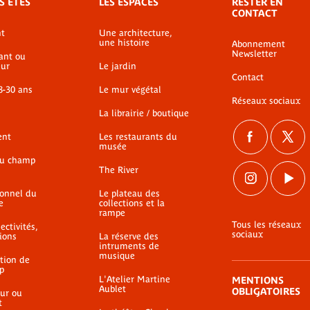
S ÊTES
LES ESPACES
RESTER EN
CONTACT
t
Une architecture,
une histoire
Abonnement
Newsletter
ant ou
ur
Le jardin
Contact
8-30 ans
Le mur végétal
Réseaux sociaux
La librairie / boutique
ent
Les restaurants du
musée
du champ
The River
ionnel du
Le plateau des
e
collections et la
rampe
Tous les réseaux
ectivités,
sociaux
ions
La réserve des
intruments de
musique
ation de
p
L'Atelier Martine
MENTIONS
Aublet
OBLIGATOIRES
ur ou
t