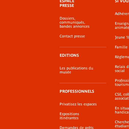
ESPACE
SI VOU
de
PRESSE
bas-
Adhéren
de-
Dossiers,
page
communiqués,
Enseign
bandes annonces
animate
Contact presse
Jeune 1
Famille
EDITIONS
Règlem
Relais 
Les publications du
social
musée
Profess
tourism
PROFESSIONNELS
CSE, coll
associat
Privatisez les espaces
En situ
handica
Expositions
itinérantes
Cherche
étudian
Demandes de prêts