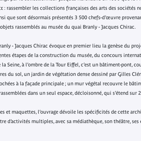
 : rassembler les collections françaises des arts des sociétés
ainsi que sont désormais présentés 3 500 chefs-d’œuvre provenant
objets rassemblés au musée du quai Branly - Jacques Chirac.
ranly - Jacques Chirac évoque en premier lieu la genèse du proj
érentes étapes de la construction du musée, du concours interna
la Seine, à l’ombre de la Tour Eiffel, c’est un bâtiment-pont, co
res du sol, un jardin de végétation dense dessiné par Gilles Clé
ochées à la façade principale ; un mur végétal recouvre le bâti
 rassemblées dans un seul espace, décloisonné, qui s’étend sur 
es et maquettes, l’ouvrage dévoile les spécificités de cette arc
tre d’activités multiples, avec sa médiathèque, son théâtre, ses