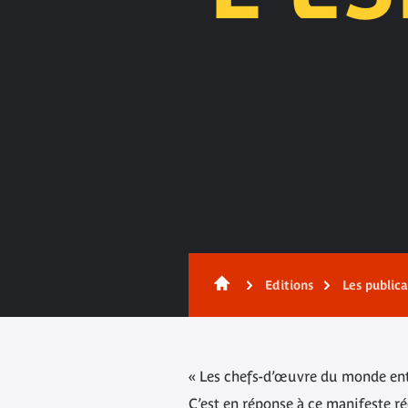
Contenu
Editions
Les public
« Les chefs-d’œuvre du monde enti
C’est en réponse à ce manifeste r