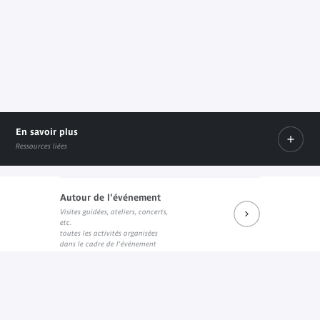
En savoir plus
Ressources liées
Autour de l'événement
Maori Film Festival
Visites guidées, ateliers, concerts,
Lien externe
Société des Océanistes
etc.
Lien externe
toutes les activités organisées
dans le cadre de l'événement