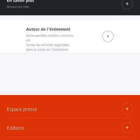
En savoir plus
Ressources liées
Autour de l'événement
Visites guidées, ateliers, concerts,
Prochains rendez-vous du salon de lecture JK
Réécouter les dernières rencontres
Prochains événements sur Fa
etc.
Lien externe
Lien externe
Lien externe
toutes les activités organisées
dans le cadre de l'événement
Espace presse
Editions
Dossiers, communiqués, bandes annonces