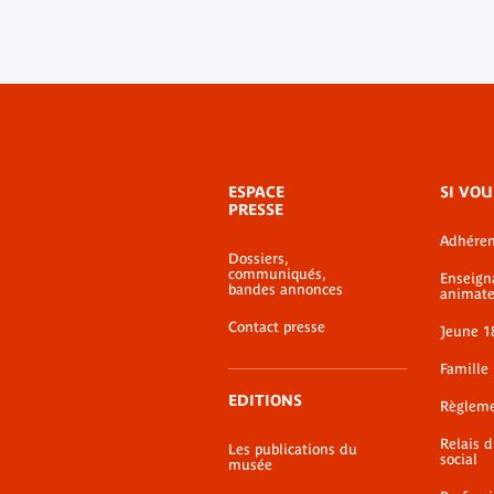
Menu
ESPACE
SI VOU
de
PRESSE
bas-
Adhéren
de-
Dossiers,
page
communiqués,
Enseign
bandes annonces
animate
Contact presse
Jeune 1
Famille
EDITIONS
Règlem
Relais 
Les publications du
social
musée