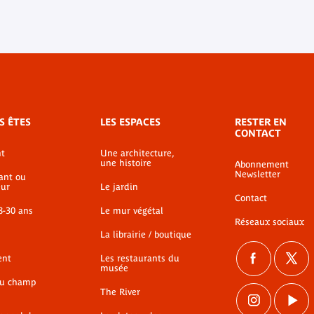
S ÊTES
LES ESPACES
RESTER EN
CONTACT
t
Une architecture,
une histoire
Abonnement
Newsletter
ant ou
ur
Le jardin
Contact
8-30 ans
Le mur végétal
Réseaux sociaux
La librairie / boutique
ent
Les restaurants du
musée
du champ
The River