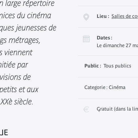
 large répertoire
émices du cinéma
Lieu :
Salles de co
ques jeunesses de
Dates :
ngs métrages,
Le dimanche 27 ma
és viennent
nitiée par
Public :
Tous publics
visions de
Categorie : Cinéma
petits et aux
XXè siècle.
Gratuit (dans la li
UE