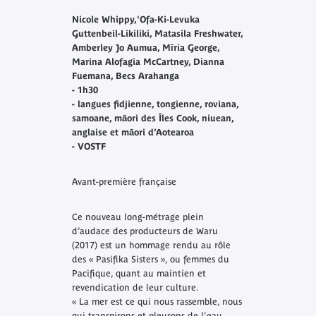
Nicole Whippy,'Ofa-Ki-Levuka
Guttenbeil-Likiliki, Matasila Freshwater,
Amberley Jo Aumua, Mīria George,
Marina Alofagia McCartney, Dianna
Fuemana, Becs Arahanga
- 1h30
- langues fidjienne, tongienne, roviana,
samoane, māori des Îles Cook, niuean,
anglaise et māori d’Aotearoa
- VOSTF
Avant-première française
Ce nouveau long-métrage plein
d’audace des producteurs de
Waru
(2017) est un hommage rendu au rôle
des « Pasifika Sisters », ou femmes du
Pacifique, quant au maintien et
revendication de leur culture.
«
La mer est ce qui nous rassemble, nous
qui transpirons et pleurons de l'eau