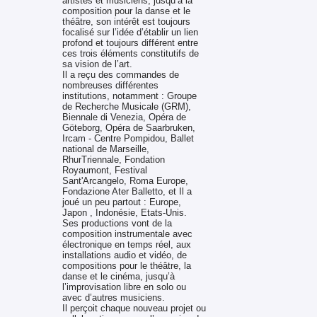
artistes et musiciens, jusqu’à la
composition pour la danse et le
théâtre, son intérêt est toujours
focalisé sur l’idée d’établir un lien
profond et toujours différent entre
ces trois éléments constitutifs de
sa vision de l’art.
Il a reçu des commandes de
nombreuses différentes
institutions, notamment : Groupe
de Recherche Musicale (GRM),
Biennale di Venezia, Opéra de
Göteborg, Opéra de Saarbruken,
Ircam - Centre Pompidou, Ballet
national de Marseille,
RhurTriennale, Fondation
Royaumont, Festival
Sant'Arcangelo, Roma Europe,
Fondazione Ater Balletto, et Il a
joué un peu partout : Europe,
Japon , Indonésie, Etats-Unis.
Ses productions vont de la
composition instrumentale avec
électronique en temps réel, aux
installations audio et vidéo, de
compositions pour le théâtre, la
danse et le cinéma, jusqu’à
l’improvisation libre en solo ou
avec d’autres musiciens.
Il perçoit chaque nouveau projet ou