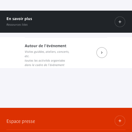
En savoir plus
Ressources liées
Autour de l'événement
Visites guidées, ateliers, concerts,
Prochains rendez-vous du salon de lecture J.K.
Réécouter les dernières rencontres
Les prochains rendez-vous (su
etc.
Lien externe
Lien externe
Lien externe
toutes les activités organisées
dans le cadre de l'événement
Espace presse