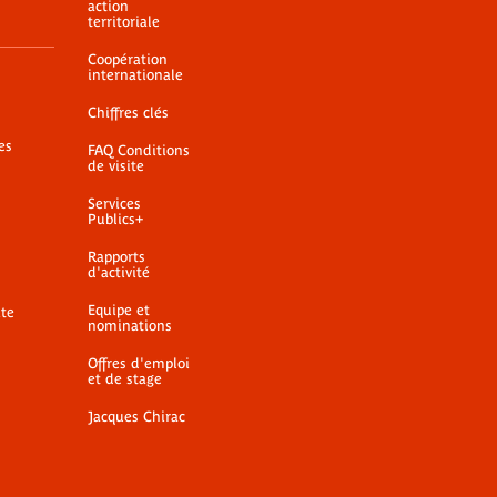
action
territoriale
Coopération
internationale
Chiffres clés
es
FAQ Conditions
de visite
Services
Publics+
Rapports
d'activité
Equipe et
ite
nominations
Offres d'emploi
et de stage
Jacques Chirac