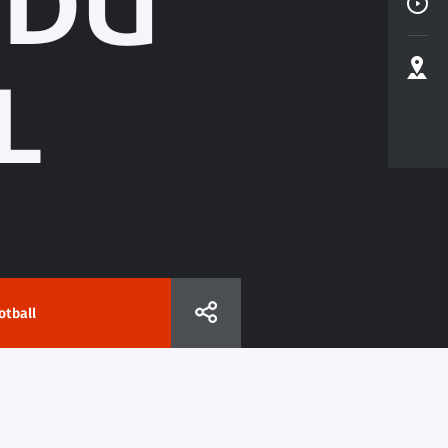
 DU
L
otball