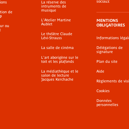
sociaux
ions
La réserve des
intruments de
musique
ation de
p
L'Atelier Martine
MENTIONS
Aublet
OBLIGATOIRES
ur ou
t
Le théâtre Claude
Lévi-Strauss
Informations légal
La salle de cinéma
Délégations de
signature
L'art aborigène sur le
toit et les plafonds
Plan du site
La médiathèque et le
Aide
salon de lecture
Jacques Kerchache
Règlements de vis
Cookies
Données
personnelles