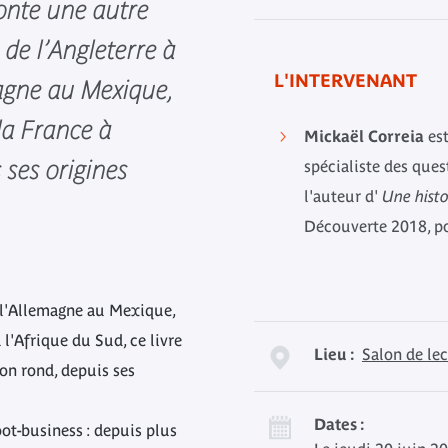
conte une autre
 de l’Angleterre à
L'INTERVENANT
magne au Mexique,
 la France à
Mickaël Correia
es
 ses origines
spécialiste des ques
l'auteur d'
Une histo
Découverte 2018, p
e l'Allemagne au Mexique,
à l'Afrique du Sud, ce livre
Lieu :
Salon de le
lon rond, depuis ses
Dates :
ot-business : depuis plus