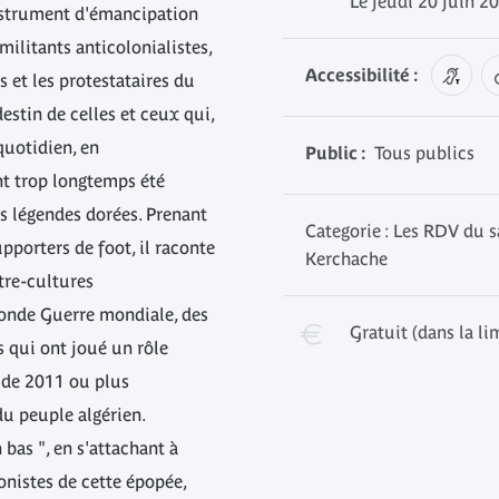
Le jeudi 20 juin 2
 instrument d'émancipation
militants anticolonialistes,
Accessibilité :
s et les protestataires du
estin de celles et ceux qui,
quotidien, en
Public :
Tous publics
nt trop longtemps été
les légendes dorées. Prenant
Categorie : Les RDV du s
upporters de foot, il raconte
Kerchache
tre-cultures
conde Guerre mondiale, des
Gratuit (dans la li
s qui ont joué un rôle
 de 2011 ou plus
u peuple algérien.
 bas ", en s'attachant à
onistes de cette épopée,