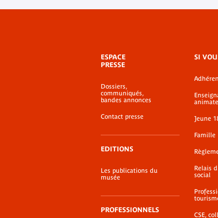
Menu
ESPACE
SI VOU
de
PRESSE
bas-
Adhéren
de-
Dossiers,
page
communiqués,
Enseign
bandes annonces
animate
Contact presse
Jeune 1
Famille
EDITIONS
Règlem
Relais 
Les publications du
social
musée
Profess
tourism
PROFESSIONNELS
CSE, coll