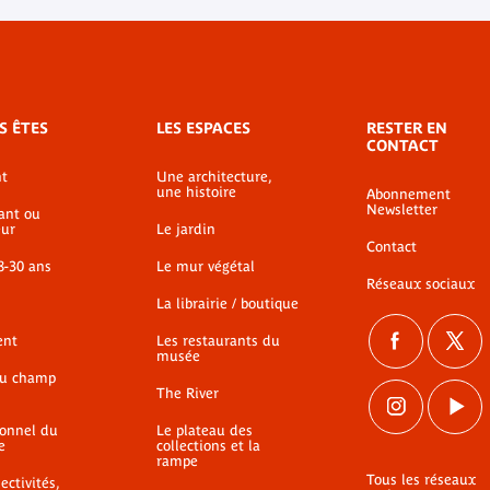
S ÊTES
LES ESPACES
RESTER EN
CONTACT
t
Une architecture,
une histoire
Abonnement
Newsletter
ant ou
ur
Le jardin
Contact
8-30 ans
Le mur végétal
Réseaux sociaux
La librairie / boutique
ent
Les restaurants du
musée
du champ
The River
ionnel du
Le plateau des
e
collections et la
rampe
Tous les réseaux
ectivités,