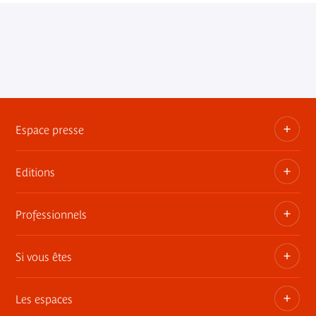
Espace presse
Editions
Dossiers, communiqués, bandes annonces
Contact presse
Professionnels
Les publications du musée
Si vous êtes
Privatisez les espaces
Expositions itinérantes
Les espaces
Adhérent