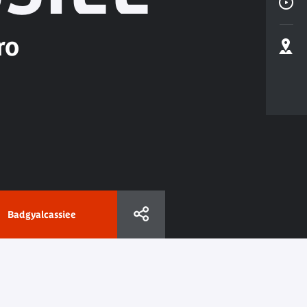
ro
Badgyalcassiee