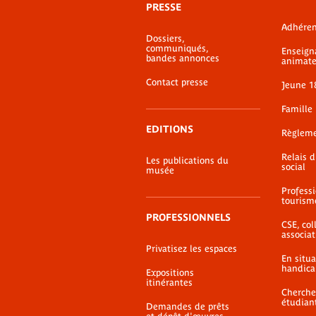
PRESSE
bas-
Adhéren
de-
Dossiers,
page
communiqués,
Enseign
bandes annonces
animate
Contact presse
Jeune 1
Famille
EDITIONS
Règlem
Relais 
Les publications du
social
musée
Profess
tourism
PROFESSIONNELS
CSE, coll
associat
Privatisez les espaces
En situ
handica
Expositions
itinérantes
Cherche
étudian
Demandes de prêts