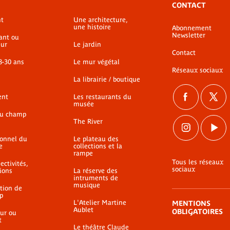
CONTACT
t
Une architecture,
une histoire
Abonnement
Newsletter
ant ou
ur
Le jardin
Contact
8-30 ans
Le mur végétal
Réseaux sociaux
La librairie / boutique
ent
Les restaurants du
musée
du champ
The River
ionnel du
Le plateau des
e
collections et la
rampe
Tous les réseaux
ectivités,
sociaux
ions
La réserve des
intruments de
musique
ation de
p
L'Atelier Martine
MENTIONS
Aublet
OBLIGATOIRES
ur ou
t
Le théâtre Claude