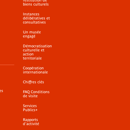
restitution de
biens culturels
Instances
délibératives et
consultatives
Un musée
engagé
Démocratisation
culturelle et
action
territoriale
Coopération
internationale
Chiffres clés
es
FAQ Conditions
de visite
Services
Publics+
Rapports
d'activité