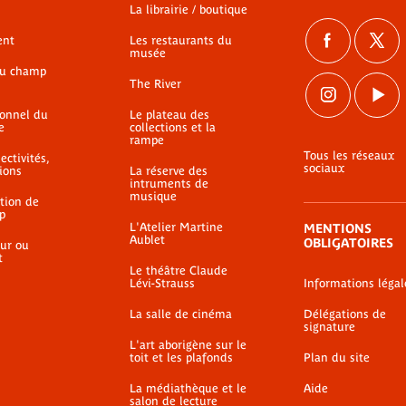
La librairie / boutique
ent
Les restaurants du
musée
du champ
The River
ionnel du
Le plateau des
e
collections et la
rampe
Tous les réseaux
ectivités,
sociaux
ions
La réserve des
intruments de
musique
ation de
p
L'Atelier Martine
MENTIONS
Aublet
OBLIGATOIRES
ur ou
t
Le théâtre Claude
Lévi-Strauss
Informations légal
La salle de cinéma
Délégations de
signature
L'art aborigène sur le
toit et les plafonds
Plan du site
La médiathèque et le
Aide
salon de lecture