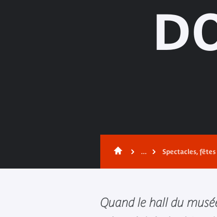
DO
...
Spectacles, fête
Quand le hall du musé