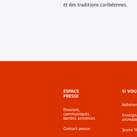
et des traditions caribéennes.
Menu
ESPACE
SI VOU
de
PRESSE
bas-
Adhéren
de-
Dossiers,
page
communiqués,
Enseign
bandes annonces
animate
Contact presse
Jeune 1