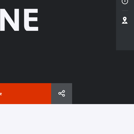
INE
e