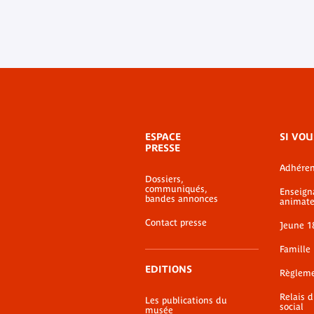
Menu
ESPACE
SI VOU
de
PRESSE
bas-
Adhéren
de-
Dossiers,
page
communiqués,
Enseign
bandes annonces
animate
Contact presse
Jeune 1
Famille
EDITIONS
Règlem
Relais 
Les publications du
social
musée