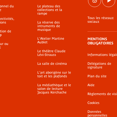
ionnel du
Le plateau des
e
collections et la
rampe
Tous les réseaux
ectivités,
sociaux
ions
La réserve des
intruments de
musique
ation de
p
L'Atelier Martine
MENTIONS
Aublet
OBLIGATOIRES
ur ou
t
Le théâtre Claude
Lévi-Strauss
Informations légal
La salle de cinéma
Délégations de
signature
L'art aborigène sur le
toit et les plafonds
Plan du site
La médiathèque et le
Aide
salon de lecture
Jacques Kerchache
Règlements de vis
Cookies
Données
personnelles