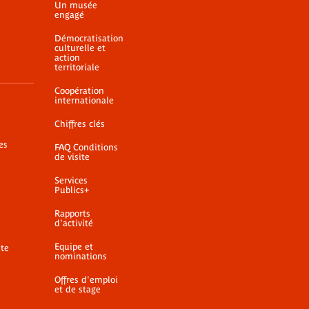
Un musée
engagé
Démocratisation
culturelle et
action
territoriale
Coopération
internationale
Chiffres clés
es
FAQ Conditions
de visite
Services
Publics+
Rapports
d'activité
Equipe et
ite
nominations
Offres d'emploi
et de stage