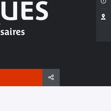
QUES
saires