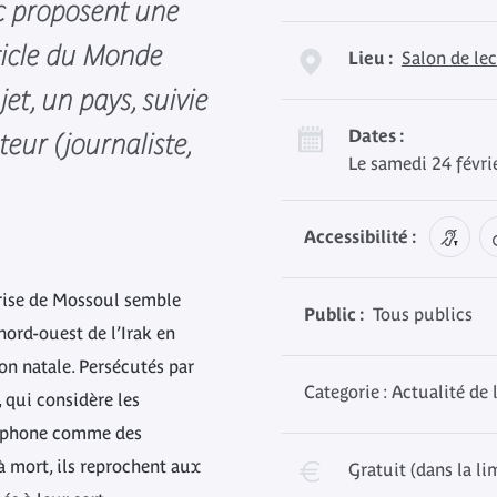
c proposent une
rticle du Monde
Lieu :
Salon de le
et, un pays, suivie
Dates :
eur (journaliste,
Le samedi 24 févri
Accessibilité :
prise de Mossoul semble
Public :
Tous publics
e nord-ouest de l’Irak en
on natale. Persécutés par
Categorie : Actualité de 
, qui considère les
ophone comme des
à mort, ils reprochent aux
Gratuit (dans la li