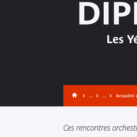
DIP
Les Y
...
...
Actualité 
Ces rencontres orchestr