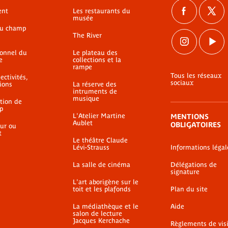
ent
Les restaurants du
musée
du champ
The River
ionnel du
Le plateau des
e
collections et la
rampe
Tous les réseaux
ectivités,
sociaux
ions
La réserve des
intruments de
musique
ation de
p
L'Atelier Martine
MENTIONS
Aublet
OBLIGATOIRES
ur ou
t
Le théâtre Claude
Lévi-Strauss
Informations légal
La salle de cinéma
Délégations de
signature
L'art aborigène sur le
toit et les plafonds
Plan du site
La médiathèque et le
Aide
salon de lecture
Jacques Kerchache
Règlements de vis