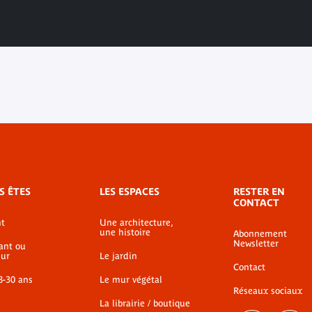
S ÊTES
LES ESPACES
RESTER EN
CONTACT
t
Une architecture,
une histoire
Abonnement
Newsletter
ant ou
ur
Le jardin
Contact
8-30 ans
Le mur végétal
Réseaux sociaux
La librairie / boutique