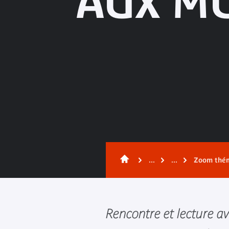
AUX MU
...
...
Zoom thé
Rencontre et lecture 