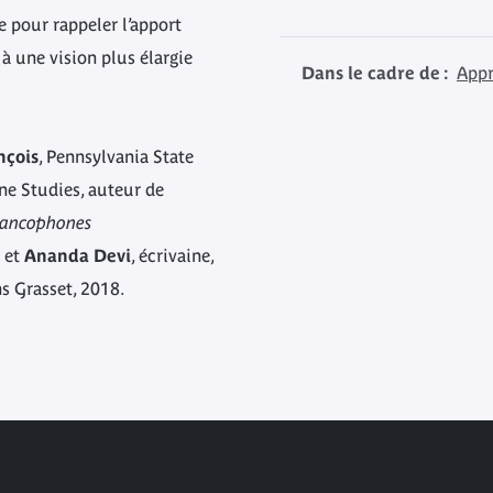
re pour rappeler l’apport
s à une vision plus élargie
Dans le cadre de :
Appr
nçois
, Pennsylvania State
ne Studies, auteur de
 francophones
6 et
Ananda Devi
, écrivaine,
ns Grasset, 2018.