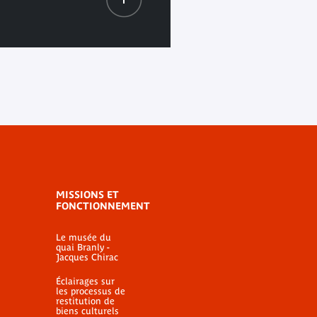
MISSIONS ET
FONCTIONNEMENT
Le musée du
quai Branly -
Jacques Chirac
Éclairages sur
les processus de
restitution de
biens culturels