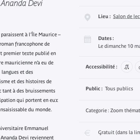
t Ananda Devi
Lieu :
Salon de le
paraissent à l’Île Maurice –
Dates :
er roman francophone de
Le dimanche 10 ma
ut premier texte publié en
ure mauricienne n’a eu de
Accessibilité :
 langues et des
isme et des histoires de
Public :
Tous publics
x tant à des bruissements
cipation qui portent en eux
insaisissable du monde.
Categorie : Zoom théma
universitaire Emmanuel
Gratuit (dans la li
e Ananda Devi reviennent