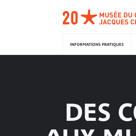
Aller
à
la
navigation
Aller
au
contenu
INFORMATIONS PRATIQUES
DES C