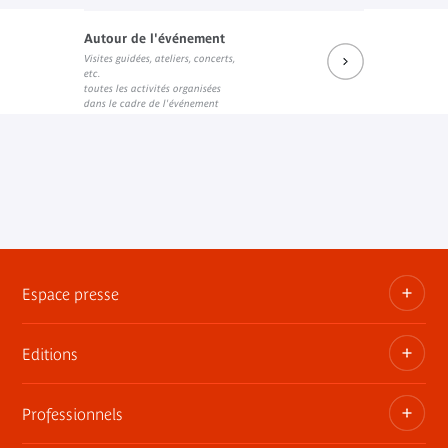
Autour de l'événement
Visites guidées, ateliers, concerts,
Kiribati sur le site du musée
etc.
Lien externe
toutes les activités organisées
dans le cadre de l'événement
Espace presse
Editions
Dossiers, communiqués, bandes annonces
Contact presse
Professionnels
Les publications du musée