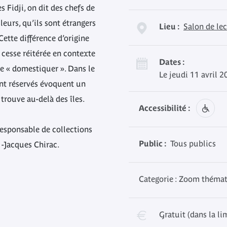
es Fidji, on dit des chefs de
lleurs, qu’ils sont étrangers
Lieu :
Salon de le
 Cette différence d’origine
s cesse réitérée en contexte
Dates :
e le « domestiquer ». Dans le
Le jeudi 11 avril 
ont réservés évoquent un
e trouve au-delà des îles.
Accessibilité :
responsable de collections
Public :
Tous publics
-Jacques Chirac.
Categorie : Zoom théma
Gratuit (dans la li