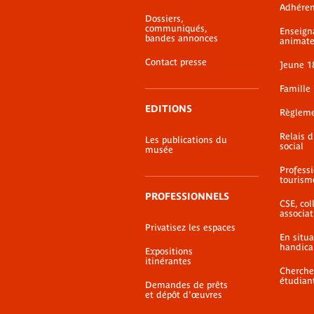
Adhéren
de-
Dossiers,
page
communiqués,
Enseign
bandes annonces
animate
Contact presse
Jeune 1
Famille
EDITIONS
Règlem
Relais 
Les publications du
social
musée
Profess
tourism
PROFESSIONNELS
CSE, coll
associat
Privatisez les espaces
En situ
handica
Expositions
itinérantes
Cherche
étudian
Demandes de prêts
et dépôt d'œuvres