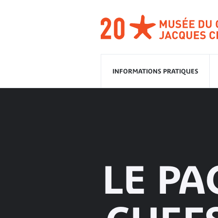
Aller
à
la
navigation
Aller
au
contenu
INFORMATIONS PRATIQUES
LE PA