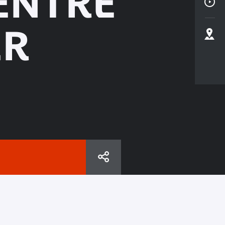
 ENTRE
ER