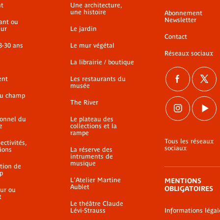
t
Une architecture,
une histoire
Abonnement
Newsletter
ant ou
ur
Le jardin
Contact
8-30 ans
Le mur végétal
Réseaux sociaux
La librairie / boutique
ent
Les restaurants du
musée
du champ
The River
ionnel du
Le plateau des
e
collections et la
rampe
Tous les réseaux
ectivités,
sociaux
ions
La réserve des
intruments de
musique
ation de
p
L'Atelier Martine
MENTIONS
Aublet
OBLIGATOIRES
ur ou
t
Le théâtre Claude
Lévi-Strauss
Informations légal