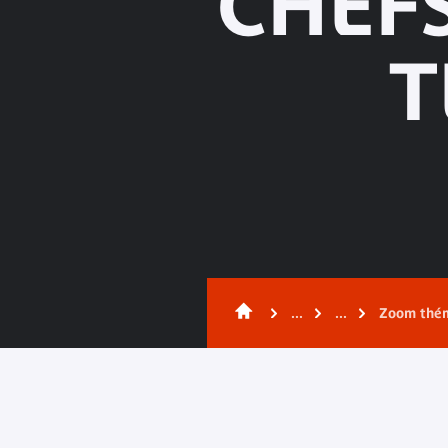
CHEFS
T
...
...
Zoom thé