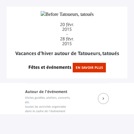
Catalogue de l'exposition
Lien interne
20
févr.
2015
-
28
févr.
2015
Vacances d'hiver autour de Tatoueurs, tatoués
Fêtes et événements
EN SAVOIR PLUS
Autour de l'événement
Visites guidées, ateliers, concerts,
etc.
toutes les activités organisées
dans le cadre de l'événement