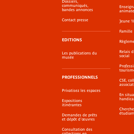
Dossiers,
page
communiqués,
Enseign
bandes annonces
animate
Contact presse
Jeune 1
Famille
EDITIONS
Règlem
Relais 
Les publications du
social
musée
Profess
tourism
PROFESSIONNELS
CSE, coll
associat
Privatisez les espaces
En situ
handica
Expositions
itinérantes
Cherche
étudian
Demandes de prêts
et dépôt d'œuvres
Consultation des
collections en