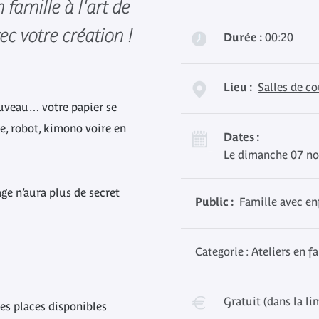
 famille à l'art de
ec votre création !
Durée :
00:20
Lieu :
Salles de co
nouveau… votre papier se
e, robot, kimono voire en
Dates :
Le dimanche 07 no
iage n’aura plus de secret
Public :
Famille avec enf
Categorie : Ateliers en f
Gratuit (dans la li
des places disponibles