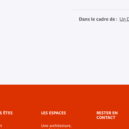
Dans le cadre de :
Un D
S ÊTES
LES ESPACES
RESTER EN
CONTACT
t
Une architecture,