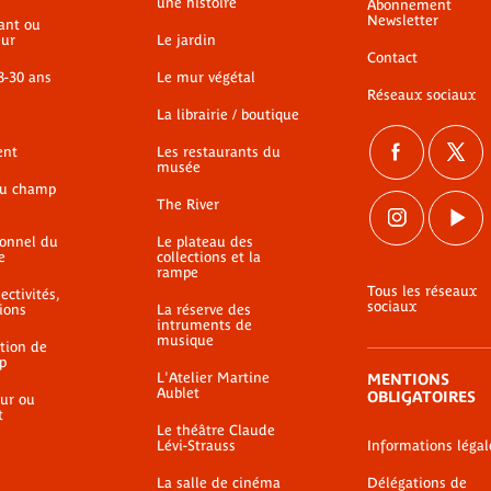
une histoire
Abonnement
Newsletter
ant ou
ur
Le jardin
Contact
8-30 ans
Le mur végétal
Réseaux sociaux
La librairie / boutique
ent
Les restaurants du
musée
du champ
The River
ionnel du
Le plateau des
e
collections et la
rampe
Tous les réseaux
ectivités,
sociaux
ions
La réserve des
intruments de
musique
ation de
p
L'Atelier Martine
MENTIONS
Aublet
OBLIGATOIRES
ur ou
t
Le théâtre Claude
Lévi-Strauss
Informations légal
La salle de cinéma
Délégations de