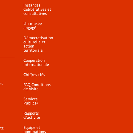
Instances
délibératives et
consultatives
Un musée
engagé
Démocratisation
culturelle et
action
territoriale
Coopération
internationale
Chiffres clés
es
FAQ Conditions
de visite
Services
Publics+
Rapports
d'activité
Equipe et
ite
nominations