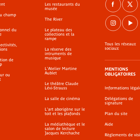
ent
Les restaurants du
musée
du champ
The River
ionnel du
Le plateau des
e
collections et la
rampe
Tous les réseaux
ectivités,
sociaux
ions
La réserve des
intruments de
musique
ation de
p
L'Atelier Martine
MENTIONS
Aublet
OBLIGATOIRES
ur ou
t
Le théâtre Claude
Lévi-Strauss
Informations légal
La salle de cinéma
Délégations de
signature
L'art aborigène sur le
toit et les plafonds
Plan du site
La médiathèque et le
Aide
salon de lecture
Jacques Kerchache
Règlements de vis