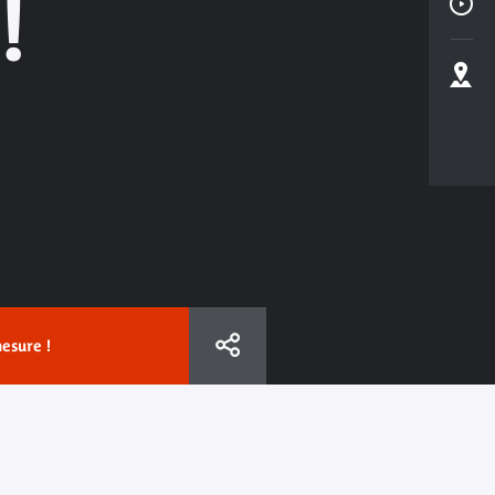
!
esure !