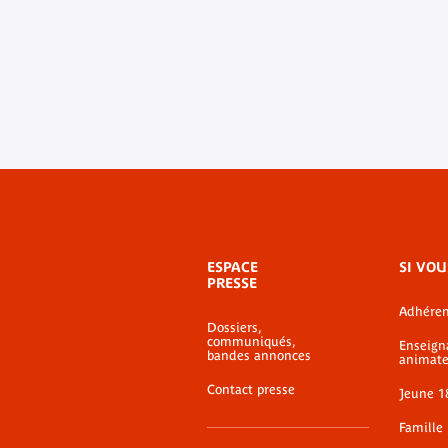
Menu
ESPACE
SI VOU
de
PRESSE
bas-
Adhéren
de-
Dossiers,
page
communiqués,
Enseign
bandes annonces
animate
Contact presse
Jeune 1
Famille