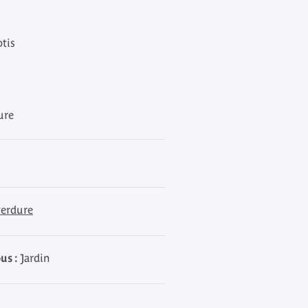
otis
dure
verdure
us :
Jardin