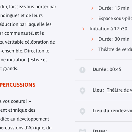
din, laissez-vous porter par
Durée : 15 min
ndingues et de leurs
Espace sous-pil
séduction par laquelle les
Initiation à 17h30
ur communauté, et le
Durée : 30 min
 véritable célébration de
Théâtre de ver
e-ensemble. Direction le
e initiation festive et
et grands.
Durée :
00:45
 PERCUSSIONS
Lieu :
Théâtre de 
 vos coeurs ! »
ent ethnique des
Lieu du rendez-vo
dédiée au développement
percussions d'Afrique, du
Dates :